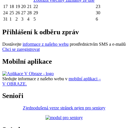
Zobrazit všechny záznamy ze dne
17
18
19
20
21
22
23
24
25
26
27
28
29
30
31
1
2
3
4
5
6
Přihlášení k odběru zpráv
Dostávejte
informace z našeho webu
prostřednictvím SMS a e-mailů
Chci se zaregistrovat
Mobilní aplikace
Sledujte informace z našeho webu v
mobilní aplikaci –
V OBRAZE.
Senioři
Zjednodušená verze stránek nejen pro seniory