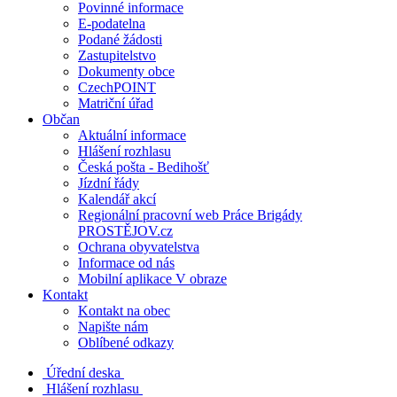
Povinné informace
E-podatelna
Podané žádosti
Zastupitelstvo
Dokumenty obce
CzechPOINT
Matriční úřad
Občan
Aktuální informace
Hlášení rozhlasu
Česká pošta - Bedihošť
Jízdní řády
Kalendář akcí
Regionální pracovní web Práce Brigády
PROSTĚJOV.cz
Ochrana obyvatelstva
Informace od nás
Mobilní aplikace V obraze
Kontakt
Kontakt na obec
Napište nám
Oblíbené odkazy
Úřední deska
Hlášení rozhlasu