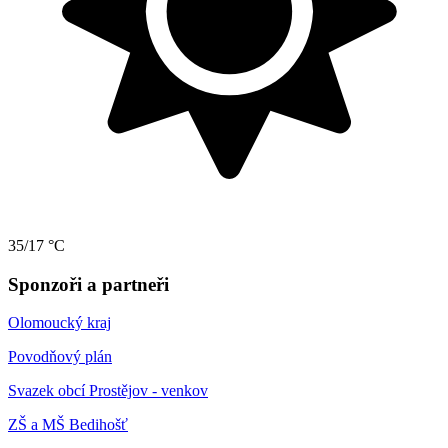
35/17 °C
Sponzoři a partneři
Olomoucký kraj
Povodňový plán
Svazek obcí Prostějov - venkov
ZŠ a MŠ Bedihošť