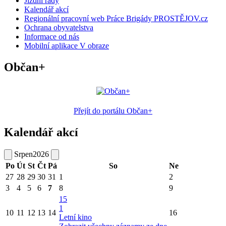
Jízdní řády
Kalendář akcí
Regionální pracovní web Práce Brigády PROSTĚJOV.cz
Ochrana obyvatelstva
Informace od nás
Mobilní aplikace V obraze
Občan+
Přejít do portálu Občan+
Kalendář akcí
Srpen
2026
Po
Út
St
Čt
Pá
So
Ne
27
28
29
30
31
1
2
3
4
5
6
7
8
9
15
1
10
11
12
13
14
16
Letní kino