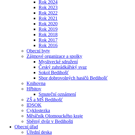
Rok 2024
Rok 2023
Rok 2022
Rok 2021
Rok 2020
Rok 2019
Rok 2018
Rok 2017
Rok 2016
Obecní byty
Zájmové organizace a spolky
Myslivecké sdružení
Český zahrádkářský svaz
Sokol Bedihošť
Sbor dobrovolných hasičů Bedihošť
Knihovna
Hřbitov
Smuteční oznámení
ZŠ a MŠ Bedihošť
IDSOK
Cyklostezka
Měsíčník Olomouckého kraje
Sběrný dvůr v Bedihošti
Obecní úřad
Úřední deska