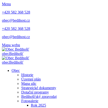
Menu
+420 582 368 528
obec@bedihost.cz
+420 582 368 528
obec@bedihost.cz
Mapa webu
obec
Bedihošť
obec
Bedihošť
Obec
Historie
Územní plán
Mapa ulic
Strategické dokumenty
Dotační programy
Bedihošťský zpravodaj
Fotogalerie
Rok 2025