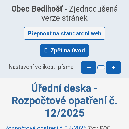
Obec Bedihošť
- Zjednodušená
verze stránek
Přepnout na standardní web
Zpět na úvod
Nastavení velikosti písma
—
+
Úřední deska -
Rozpočtové opatření č.
12/2025
Rozpočtové opatření č. 12/2025
Typ: PDF